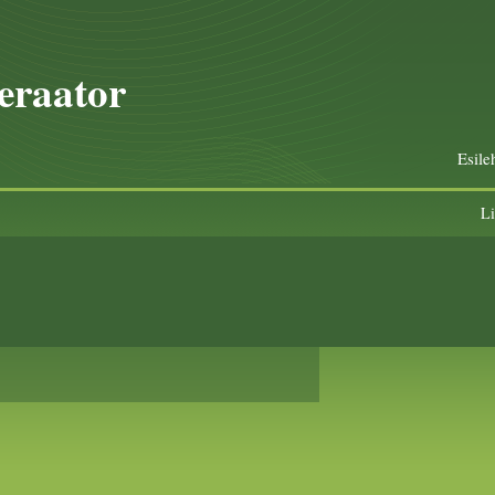
raator
Esile
L