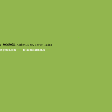
.
. 80063078.
Kärberi 37-63
,
13919, Tallinn
at]gmail.com rejaanus[at]hot.ee