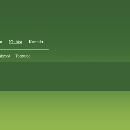
ht
Klubist
Kontakt
iikmed
Teenused